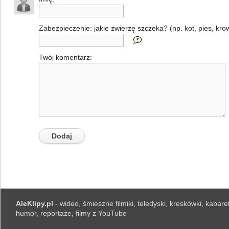
Zabezpieczenie: jakie zwierzę szczeka? (np. kot, pies, kro
Twój komentarz:
AleKlipy.pl
- wideo, śmieszne filmiki, teledyski, kreskówki, kabaret
humor, reportaże, filmy z YouTube