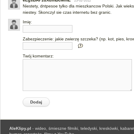
eEgsBAFzdXumBcMmE
23-02-2012
Niestety, dntpesoe tylko dla mieszkancow Polski. Jak wiek
niestey. Skonczyl sie czas internetu bez granic.
Imię:
Zabezpieczenie: jakie zwierzę szczeka? (np. kot, pies, kro
Twój komentarz:
AleKlipy.pl
- wideo, śmieszne filmiki, teledyski, kreskówki, kabaret