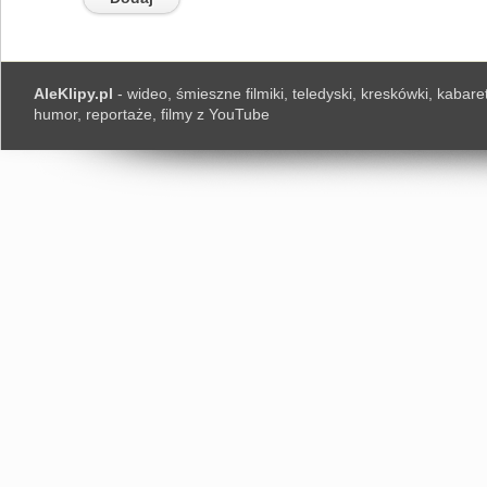
AleKlipy.pl
- wideo, śmieszne filmiki, teledyski, kreskówki, kabaret
humor, reportaże, filmy z YouTube