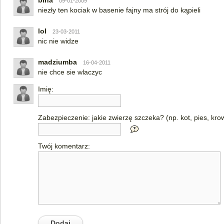
bina
09-01-2009
niezły ten kociak w basenie fajny ma strój do kąpieli
lol
23-03-2011
nic nie widze
madziumba
16-04-2011
nie chce sie wlaczyc
Imię:
Zabezpieczenie: jakie zwierzę szczeka? (np. kot, pies, kro
Twój komentarz: