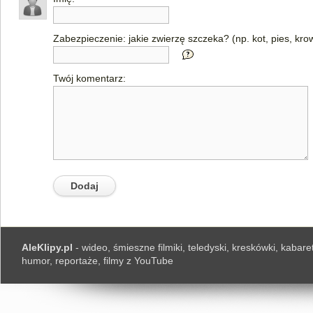
Zabezpieczenie: jakie zwierzę szczeka? (np. kot, pies, kro
Twój komentarz:
AleKlipy.pl
- wideo, śmieszne filmiki, teledyski, kreskówki, kabaret
humor, reportaże, filmy z YouTube