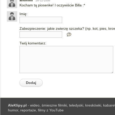
anonim
26-12-2008
Kocham tą piosenke! I oczywiście Billa :*
Imię:
Zabezpieczenie: jakie zwierzę szczeka? (np. kot, pies, kro
Twój komentarz:
AleKlipy.pl
- wideo, śmieszne filmiki, teledyski, kreskówki, kabaret
humor, reportaże, filmy z YouTube