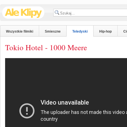
Wszystkie filmiki
Smieszne
Teledyski
Hip-hop
C
Tokio Hotel - 1000 Meere