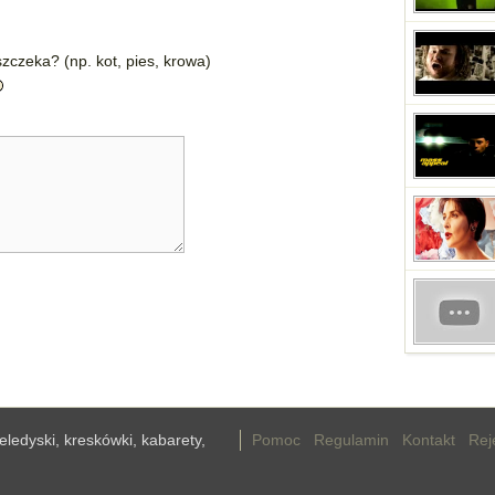
zczeka? (np. kot, pies, krowa)
teledyski, kreskówki, kabarety,
Pomoc
Regulamin
Kontakt
Rej