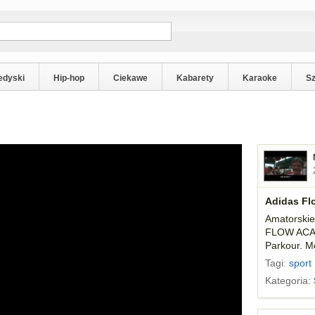
edyski
Hip-hop
Ciekawe
Kabarety
Karaoke
S
Adidas F
Amatorskie
FLOW ACAD
Parkour. M
Tagi:
sport
Kategoria: