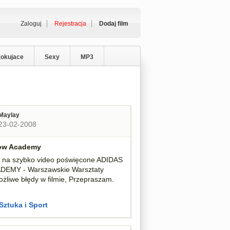
Zaloguj
Rejestracja
Dodaj film
zokujace
Sexy
MP3
Maylay
23-02-2008
low Academy
 na szybko video poświęcone ADIDAS
EMY - Warszawskie Warsztaty
ożliwe błędy w filmie, Przepraszam.
Sztuka i Sport