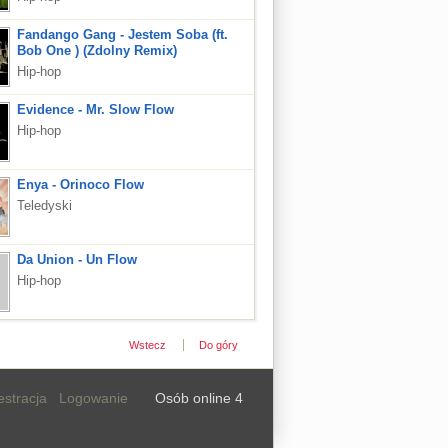
Fandango Gang - Jestem Soba (ft.
Bob One ) (Zdolny Remix)
Hip-hop
Evidence - Mr. Slow Flow
Hip-hop
Enya - Orinoco Flow
Teledyski
Da Union - Un Flow
Hip-hop
Wstecz
Do góry
estracja
Logowanie
Osób online 4