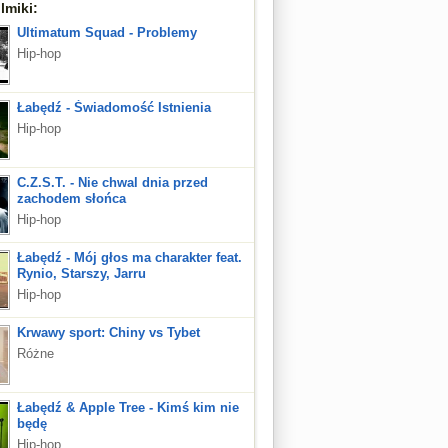
lmiki:
Ultimatum Squad - Problemy
Hip-hop
Łabędź - Świadomość Istnienia
Hip-hop
C.Z.S.T. - Nie chwal dnia przed
zachodem słońca
Hip-hop
Łabędź - Mój głos ma charakter feat.
Rynio, Starszy, Jarru
Hip-hop
Krwawy sport: Chiny vs Tybet
Różne
Łabędź & Apple Tree - Kimś kim nie
będę
Hip-hop