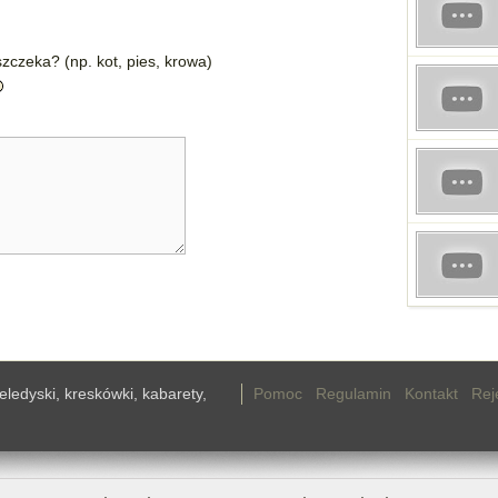
zczeka? (np. kot, pies, krowa)
teledyski, kreskówki, kabarety,
Pomoc
Regulamin
Kontakt
Rej