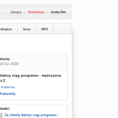
Zaloguj
Rejestracja
Dodaj film
zokujace
Sexy
MP3
Maylay
18-02-2008
 dalszy ciąg programu - mężczyzna
z.2
materna
Kabarety
lmiki:
Za chwilę dalszy ciąg programu -