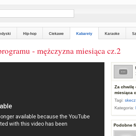
edyski
Hip-hop
Ciekawe
Kabarety
Karaoke
S
 programu - mężczyzna miesiąca cz.2
Za chwilę
miesiąca c
Tagi:
skecz
Kategoria:
Podobne fi