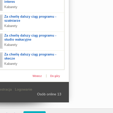
interes
Kabarety
Za chwilę dalszy ciąg programu -
szatniarze
Kabarety
Za chwilę dalszy ciąg programu -
studio wakacyjne
Kabarety
Za chwilę dalszy ciąg programu -
skecze
Kabarety
Wstecz
Do góry
estracja
Logowanie
Osób online 13