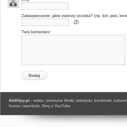
Zabezpieczenie: jakie zwierzę szczeka? (np. kot, pies, kro
Twój komentarz:
AleKlipy.pl
- wideo, śmieszne filmiki, teledyski, kreskówki, kabaret
humor, reportaże, filmy z YouTube