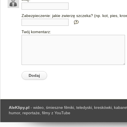
Zabezpieczenie: jakie zwierzę szczeka? (np. kot, pies, kro
Twój komentarz:
AleKlipy.pl
- wideo, śmieszne filmiki, teledyski, kreskówki, kabaret
humor, reportaże, filmy z YouTube