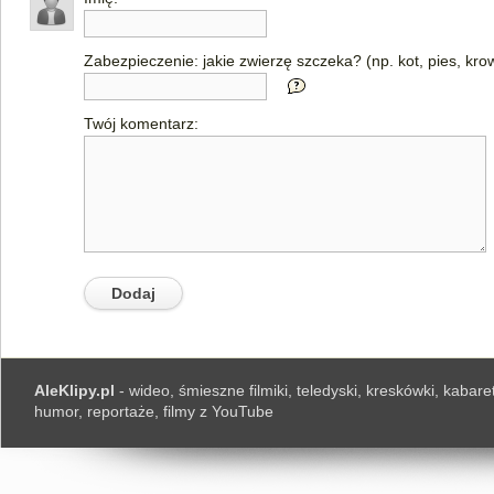
Zabezpieczenie: jakie zwierzę szczeka? (np. kot, pies, kro
Twój komentarz:
AleKlipy.pl
- wideo, śmieszne filmiki, teledyski, kreskówki, kabaret
humor, reportaże, filmy z YouTube