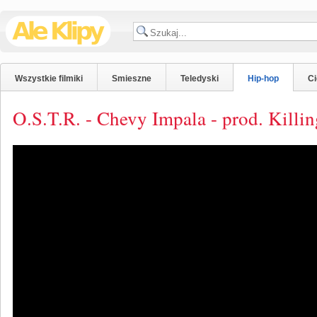
Wszystkie filmiki
Smieszne
Teledyski
Hip-hop
C
O.S.T.R. - Chevy Impala - prod. Killi