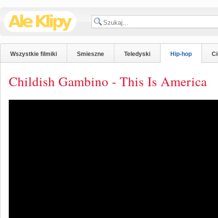
Wszystkie filmiki
Smieszne
Teledyski
Hip-hop
C
Childish Gambino - This Is America