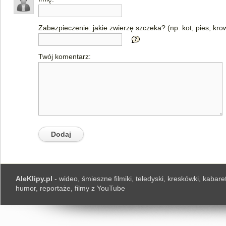
Zabezpieczenie: jakie zwierzę szczeka? (np. kot, pies, kro
Twój komentarz:
AleKlipy.pl
- wideo, śmieszne filmiki, teledyski, kreskówki, kabaret
humor, reportaże, filmy z YouTube