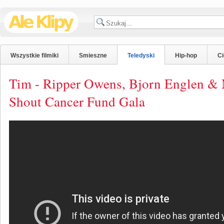
Wszystkie filmiki
Smieszne
Teledyski
Hip-hop
C
Tim - Ripper Owens, Bjorn Englen &
Shout Cancer Fund Gala