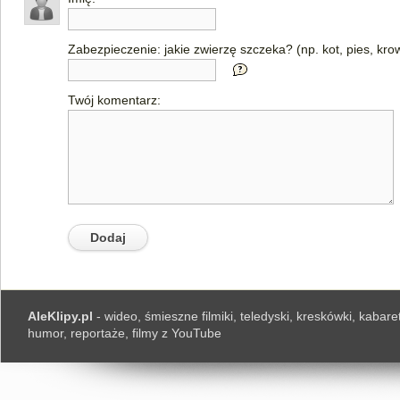
Zabezpieczenie: jakie zwierzę szczeka? (np. kot, pies, kro
Twój komentarz:
AleKlipy.pl
- wideo, śmieszne filmiki, teledyski, kreskówki, kabaret
humor, reportaże, filmy z YouTube