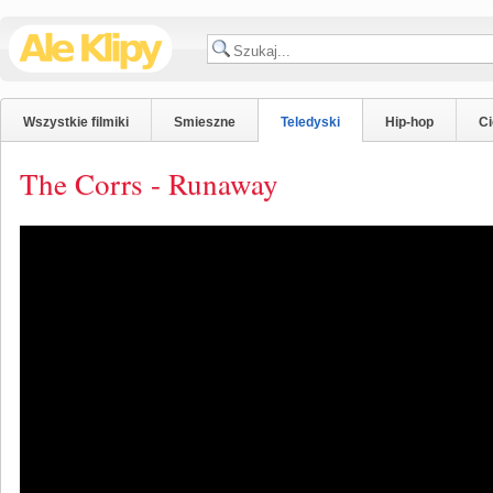
Wszystkie filmiki
Smieszne
Teledyski
Hip-hop
C
The Corrs - Runaway