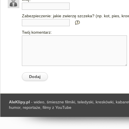
Zabezpieczenie: jakie zwierzę szczeka? (np. kot, pies, kro
Twój komentarz:
AleKlipy.pl
- wideo, śmieszne filmiki, teledyski, kreskówki, kabaret
humor, reportaże, filmy z YouTube