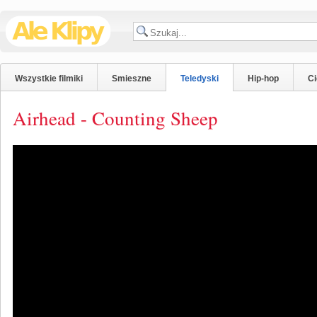
Wszystkie filmiki
Smieszne
Teledyski
Hip-hop
C
Airhead - Counting Sheep