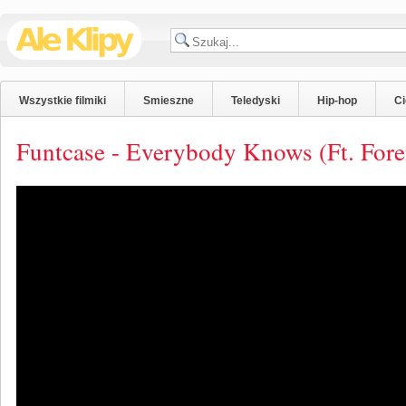
Wszystkie filmiki
Smieszne
Teledyski
Hip-hop
C
Funtcase - Everybody Knows (Ft. For