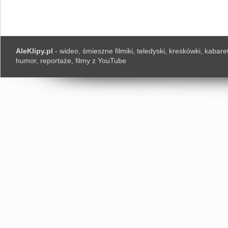
AleKlipy.pl
- wideo, śmieszne filmiki, teledyski, kreskówki, kabaret
humor, reportaże, filmy z YouTube