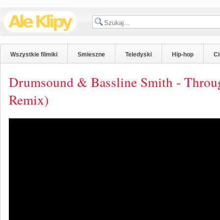
Wszystkie filmiki
Smieszne
Teledyski
Hip-hop
C
Drumsound & Bassline Smith - Throug
Remix)