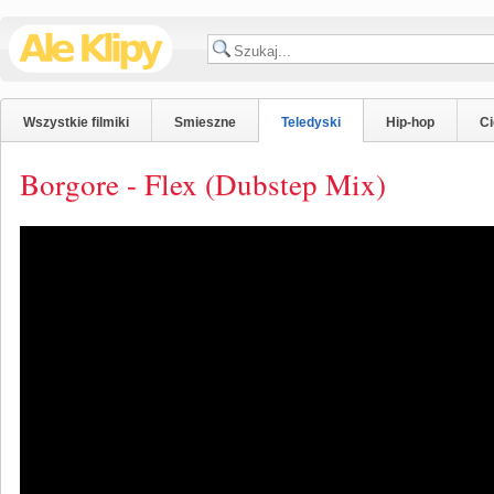
Wszystkie filmiki
Smieszne
Teledyski
Hip-hop
C
Borgore - Flex (Dubstep Mix)