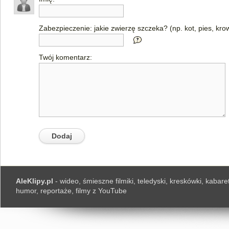
Zabezpieczenie: jakie zwierzę szczeka? (np. kot, pies, kro
Twój komentarz:
AleKlipy.pl
- wideo, śmieszne filmiki, teledyski, kreskówki, kabaret
humor, reportaże, filmy z YouTube