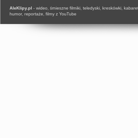
AleKlipy.pl
- wideo, śmieszne filmiki, teledyski, kreskówki, kabaret
humor, reportaże, filmy z YouTube