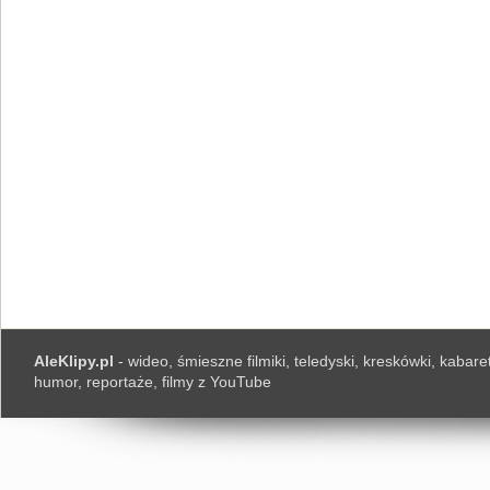
AleKlipy.pl
- wideo, śmieszne filmiki, teledyski, kreskówki, kabaret
humor, reportaże, filmy z YouTube