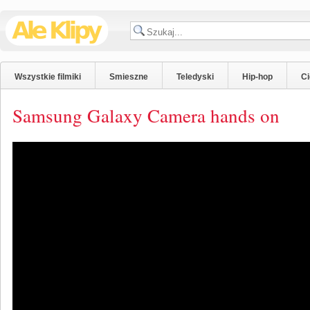
Wszystkie filmiki
Smieszne
Teledyski
Hip-hop
C
Samsung Galaxy Camera hands on