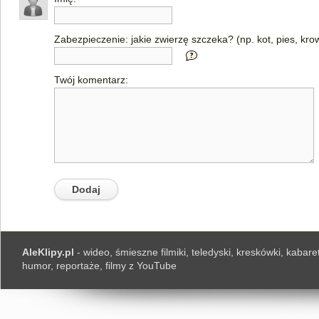
Zabezpieczenie: jakie zwierzę szczeka? (np. kot, pies, kro
Twój komentarz:
AleKlipy.pl
- wideo, śmieszne filmiki, teledyski, kreskówki, kabaret
humor, reportaże, filmy z YouTube