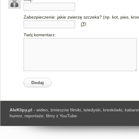
Zabezpieczenie: jakie zwierzę szczeka? (np. kot, pies, kro
Twój komentarz:
AleKlipy.pl
- wideo, śmieszne filmiki, teledyski, kreskówki, kabaret
humor, reportaże, filmy z YouTube