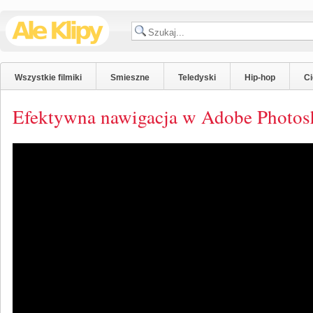
Wszystkie filmiki
Smieszne
Teledyski
Hip-hop
C
Efektywna nawigacja w Adobe Photos