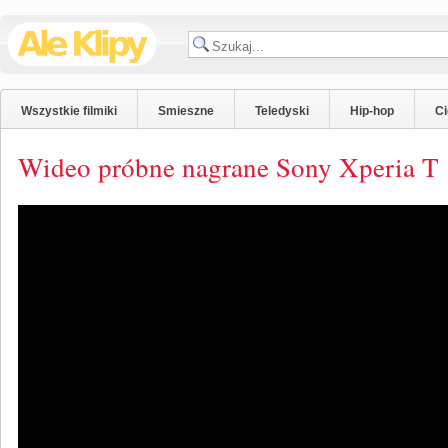
Wszystkie filmiki
Smieszne
Teledyski
Hip-hop
C
Wideo próbne nagrane Sony Xperia T