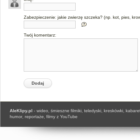
Zabezpieczenie: jakie zwierzę szczeka? (np. kot, pies, kro
Twój komentarz:
AleKlipy.pl
- wideo, śmieszne filmiki, teledyski, kreskówki, kabaret
humor, reportaże, filmy z YouTube