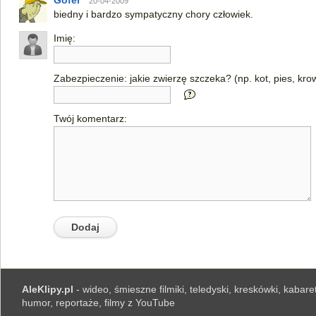
Gofer
20-04-2009
biedny i bardzo sympatyczny chory człowiek.
Imię:
Zabezpieczenie: jakie zwierzę szczeka? (np. kot, pies, kro
Twój komentarz:
AleKlipy.pl
- wideo, śmieszne filmiki, teledyski, kreskówki, kabaret
humor, reportaże, filmy z YouTube