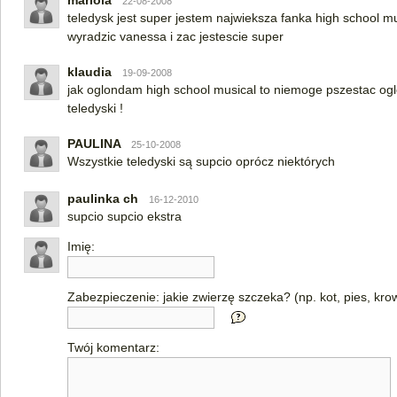
mariola
22-08-2008
teledysk jest super jestem najwieksza fanka high school mu
wyradzic vanessa i zac jestescie super
klaudia
19-09-2008
jak oglondam high school musical to niemoge pszestac og
teledyski !
PAULINA
25-10-2008
Wszystkie teledyski są supcio oprócz niektórych
paulinka ch
16-12-2010
supcio supcio ekstra
Imię:
Zabezpieczenie: jakie zwierzę szczeka? (np. kot, pies, kro
Twój komentarz: