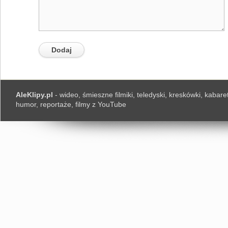
AleKlipy.pl
- wideo, śmieszne filmiki, teledyski, kreskówki, kabaret
humor, reportaże, filmy z YouTube