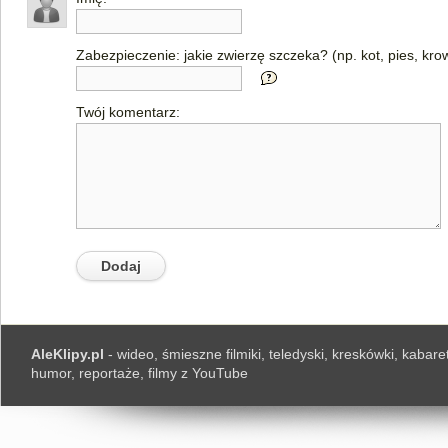
Zabezpieczenie: jakie zwierzę szczeka? (np. kot, pies, kro
Twój komentarz:
AleKlipy.pl
- wideo, śmieszne filmiki, teledyski, kreskówki, kabaret
humor, reportaże, filmy z YouTube