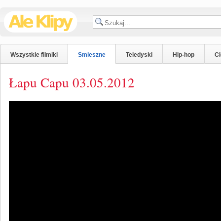
Wszystkie filmiki
Smieszne
Teledyski
Hip-hop
C
Łapu Capu 03.05.2012