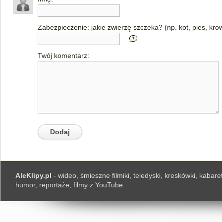
Zabezpieczenie: jakie zwierzę szczeka? (np. kot, pies, kro
Twój komentarz:
AleKlipy.pl
- wideo, śmieszne filmiki, teledyski, kreskówki, kabaret
humor, reportaże, filmy z YouTube