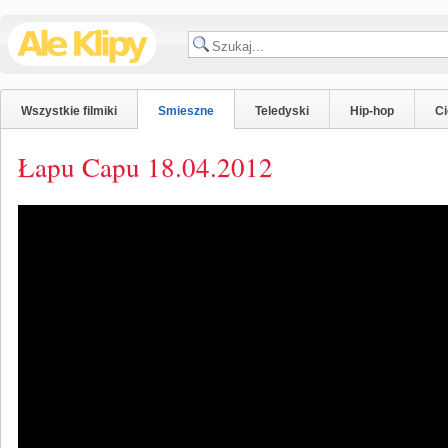
Wszystkie filmiki
Smieszne
Teledyski
Hip-hop
C
Łapu Capu 18.04.2012