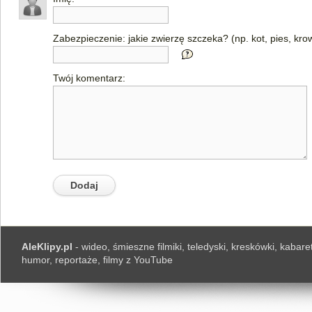
Zabezpieczenie: jakie zwierzę szczeka? (np. kot, pies, kro
Twój komentarz:
AleKlipy.pl
- wideo, śmieszne filmiki, teledyski, kreskówki, kabaret
humor, reportaże, filmy z YouTube