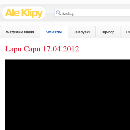
Wszystkie filmiki
Smieszne
Teledyski
Hip-hop
C
Łapu Capu 17.04.2012