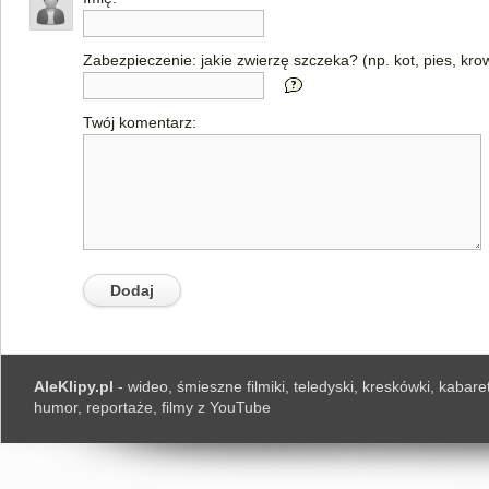
Zabezpieczenie: jakie zwierzę szczeka? (np. kot, pies, kro
Twój komentarz:
AleKlipy.pl
- wideo, śmieszne filmiki, teledyski, kreskówki, kabaret
humor, reportaże, filmy z YouTube