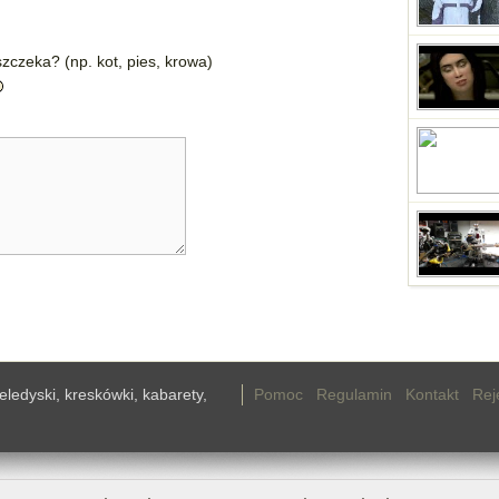
zczeka? (np. kot, pies, krowa)
teledyski, kreskówki, kabarety,
Pomoc
Regulamin
Kontakt
Rej