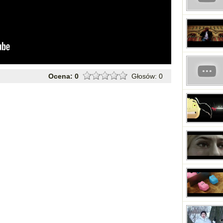
Ocena:
0
Głosów:
0