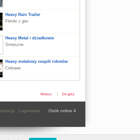
Heavy Rain Trailer
Filmiki z gier
Heavy Metal i dziadkowie
Śmieszne
Heavy metalowy zespół robotów
Ciekawe
Wstecz
Do góry
estracja
Logowanie
Osób online 4