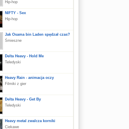
Hip-hop
NIFTY - Sex
Hip-hop
Jak Osama bin Laden spędzał czas?
Śmieszne
Delta Heavy - Hold Me
Teledyski
Heavy Rain - animacja oczy
Filmiki z gier
Delta Heavy - Get By
Teledyski
Heavy metal zwalcza korniki
Ciekawe