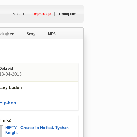
Zaloguj
Rejestracja
Dodaj film
zokujace
Sexy
MP3
Dobroid
13-04-2013
eavy Laden
Hip-hop
lmiki:
NIFTY - Greater Is He feat. Tyshan
Knight