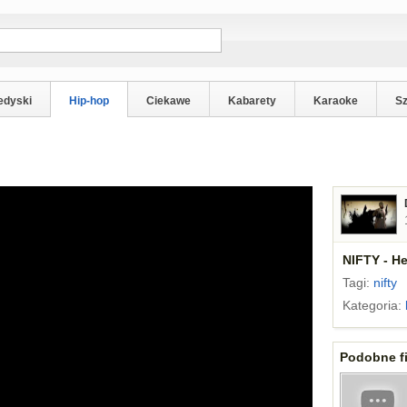
edyski
Hip-hop
Ciekawe
Kabarety
Karaoke
S
NIFTY - H
Tagi:
nifty
Kategoria:
Podobne fi