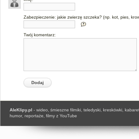
Zabezpieczenie: jakie zwierzę szczeka? (np. kot, pies, kro
Twój komentarz:
AleKlipy.pl
- wideo, śmieszne filmiki, teledyski, kreskówki, kabaret
humor, reportaże, filmy z YouTube