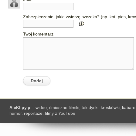
Zabezpieczenie: jakie zwierzę szczeka? (np. kot, pies, kro
Twój komentarz:
AleKlipy.pl
- wideo, śmieszne filmiki, teledyski, kreskówki, kabaret
humor, reportaże, filmy z YouTube