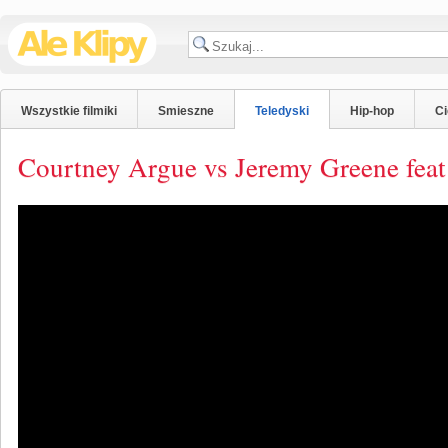
Wszystkie filmiki
Smieszne
Teledyski
Hip-hop
C
Courtney Argue vs Jeremy Greene feat 