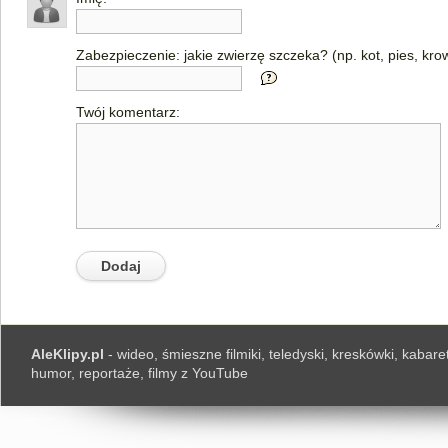
Zabezpieczenie: jakie zwierzę szczeka? (np. kot, pies, kro
Twój komentarz:
AleKlipy.pl
- wideo, śmieszne filmiki, teledyski, kreskówki, kabaret
humor, reportaże, filmy z YouTube