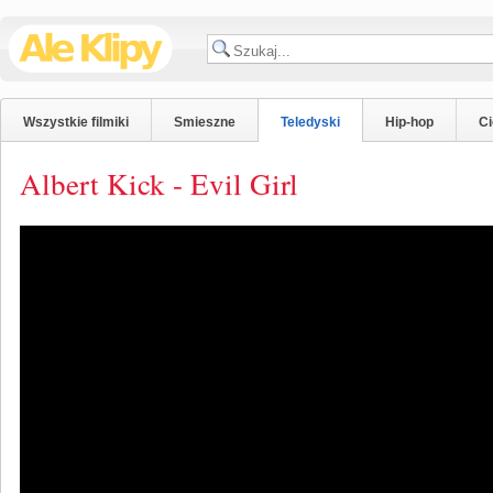
Wszystkie filmiki
Smieszne
Teledyski
Hip-hop
C
Albert Kick - Evil Girl