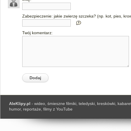
Zabezpieczenie: jakie zwierzę szczeka? (np. kot, pies, kro
Twój komentarz:
AleKlipy.pl
- wideo, śmieszne filmiki, teledyski, kreskówki, kabaret
humor, reportaże, filmy z YouTube