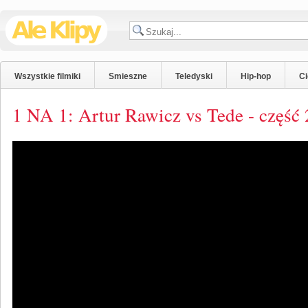
Wszystkie filmiki
Smieszne
Teledyski
Hip-hop
C
1 NA 1: Artur Rawicz vs Tede - część 