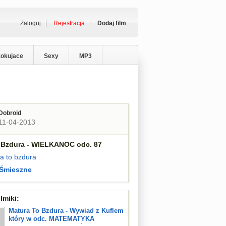
Zaloguj
Rejestracja
Dodaj film
zokujace
Sexy
MP3
Dobroid
11-04-2013
 Bzdura - WIELKANOC odc. 87
a to bzdura
Śmieszne
lmiki:
Matura To Bzdura - Wywiad z Kuflem
który w odc. MATEMATYKA