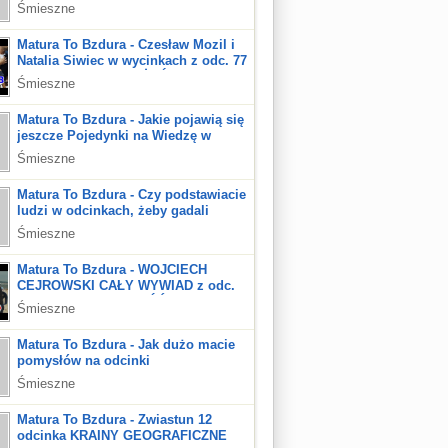
GEOMETRIA podał swój numer
Śmieszne
telefonu
Matura To Bzdura - Czesław Mozil i
Natalia Siwiec w wycinkach z odc. 77
SEX ZWIĄZKI I MAŁŻEŃSTWA
Śmieszne
(CZĘŚĆ 1)
Matura To Bzdura - Jakie pojawią się
jeszcze Pojedynki na Wiedzę w
odcinkach MTB? 17 - Pytanie do
Śmieszne
zespołu MTB
Matura To Bzdura - Czy podstawiacie
ludzi w odcinkach, żeby gadali
bzdury? 14 - Pytanie do zespołu
Śmieszne
MTB
Matura To Bzdura - WOJCIECH
CEJROWSKI CAŁY WYWIAD z odc.
ZNANI POLACY (CZĘŚĆ 2)
Śmieszne
Matura To Bzdura - Jak dużo macie
pomysłów na odcinki
MaturaToBzdura? 9 - Pytanie do
Śmieszne
zespołu MTB
Matura To Bzdura - Zwiastun 12
odcinka KRAINY GEOGRAFICZNE