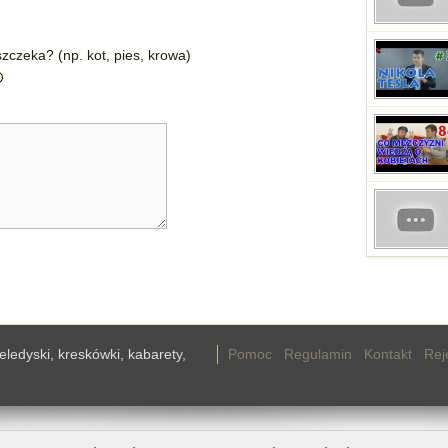
zczeka? (np. kot, pies, krowa)
teledyski, kreskówki, kabarety,
Pomoc
Regulamin
Kontakt
Rej