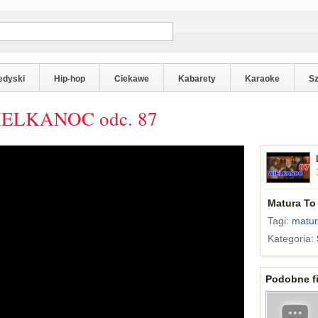
edyski
Hip-hop
Ciekawe
Kabarety
Karaoke
S
WIELKANOC odc. 87
Matura To
Tagi:
matur
Kategoria:
Podobne fi