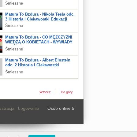
POLSKI - 7 STYCZNIA 2011
Śmieszne
Matura To Bzdura - Nikola Tesla odc.
3 Historia i Ciekawostki Edukacji
Śmieszne
Matura To Bzdura - CO MĘŻCZYŹNI
WIEDZĄ O KOBIETACH - WYWIADY
W ŁÓŻKU odc. 86
Śmieszne
Matura To Bzdura - Albert Einstein
odc. 2 Historia i Ciekawostki
Edukacji
Śmieszne
Wstecz
Do góry
estracja
Logowanie
Osób online 5