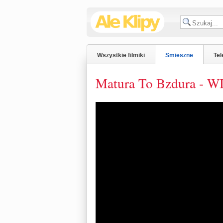
Wszystkie filmiki
Smieszne
Tel
Matura To Bzdura - 