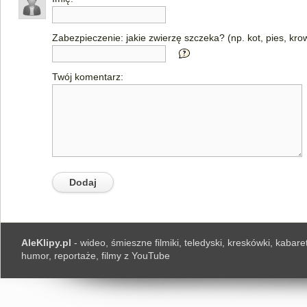
Zabezpieczenie: jakie zwierzę szczeka? (np. kot, pies, kro
Twój komentarz:
AleKlipy.pl
- wideo, śmieszne filmiki, teledyski, kreskówki, kabaret
humor, reportaże, filmy z YouTube