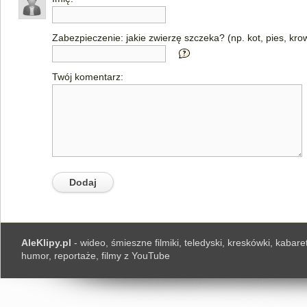
Zabezpieczenie: jakie zwierzę szczeka? (np. kot, pies, kro
Twój komentarz:
AleKlipy.pl
- wideo, śmieszne filmiki, teledyski, kreskówki, kabaret
humor, reportaże, filmy z YouTube