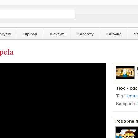
edyski
Hip-hop
Ciekawe
Kabarety
Karaoke
S
pela
Troo - odc
Tagi:
karto
Kategoria:
Podobne fi