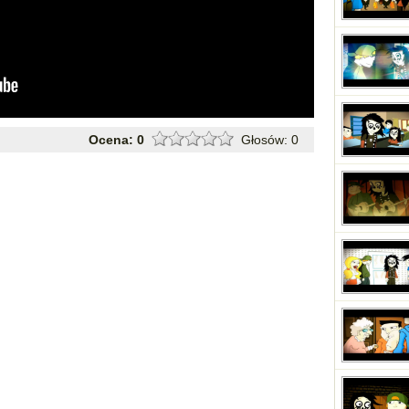
Ocena:
0
Głosów:
0