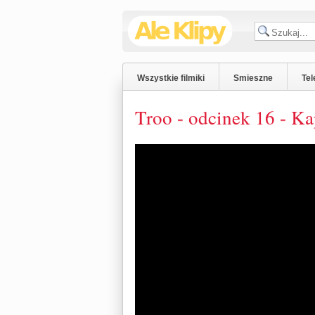
Wszystkie filmiki
Smieszne
Tel
Troo - odcinek 16 - Ka