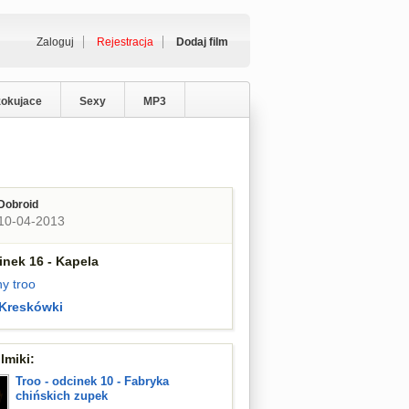
Zaloguj
Rejestracja
Dodaj film
zokujace
Sexy
MP3
Dobroid
10-04-2013
inek 16 - Kapela
ny
troo
Kreskówki
lmiki:
Troo - odcinek 10 - Fabryka
chińskich zupek