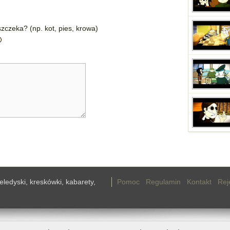
zczeka? (np. kot, pies, krowa)
teledyski, kreskówki, kabarety,
Pomoc
Regulamin
Kontakt
Rej