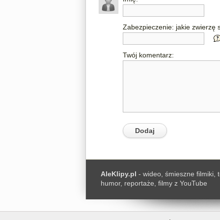
Zabezpieczenie: jakie zwierzę s
Twój komentarz:
AleKlipy.pl
- wideo, śmieszne filmiki, 
humor, reportaże, filmy z YouTube