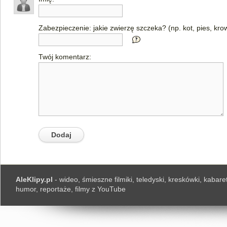
Zabezpieczenie: jakie zwierzę szczeka? (np. kot, pies, kro
Twój komentarz:
AleKlipy.pl
- wideo, śmieszne filmiki, teledyski, kreskówki, kabaret
humor, reportaże, filmy z YouTube