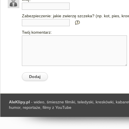
Zabezpieczenie: jakie zwierzę szczeka? (np. kot, pies, kro
Twój komentarz:
AleKlipy.pl
- wideo, śmieszne filmiki, teledyski, kreskówki, kabaret
humor, reportaże, filmy z YouTube