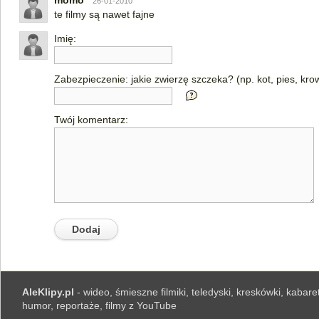
momo
26-01-2010
te filmy są nawet fajne
Imię:
Zabezpieczenie: jakie zwierzę szczeka? (np. kot, pies, kro
Twój komentarz:
AleKlipy.pl
- wideo, śmieszne filmiki, teledyski, kreskówki, kabaret
humor, reportaże, filmy z YouTube