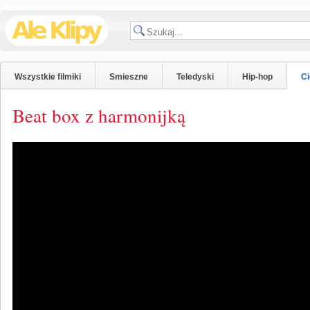
Wszystkie filmiki
Smieszne
Teledyski
Hip-hop
C
Beat box z harmonijką