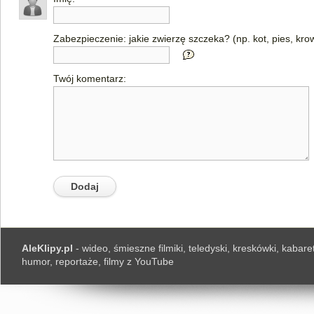
Zabezpieczenie: jakie zwierzę szczeka? (np. kot, pies, kro
Twój komentarz:
AleKlipy.pl
- wideo, śmieszne filmiki, teledyski, kreskówki, kabaret
humor, reportaże, filmy z YouTube