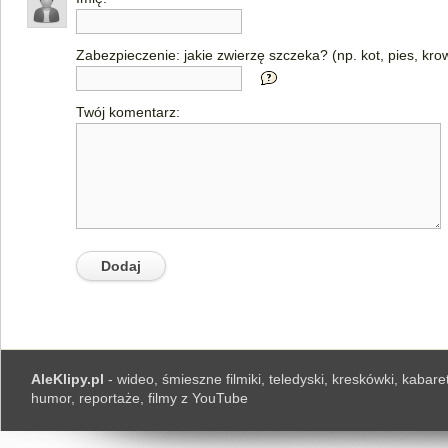
Zabezpieczenie: jakie zwierzę szczeka? (np. kot, pies, kro
Twój komentarz:
AleKlipy.pl
- wideo, śmieszne filmiki, teledyski, kreskówki, kabaret
humor, reportaże, filmy z YouTube