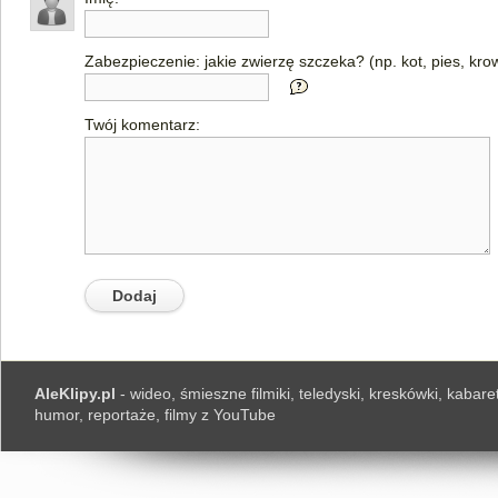
Zabezpieczenie: jakie zwierzę szczeka? (np. kot, pies, kro
Twój komentarz:
AleKlipy.pl
- wideo, śmieszne filmiki, teledyski, kreskówki, kabaret
humor, reportaże, filmy z YouTube