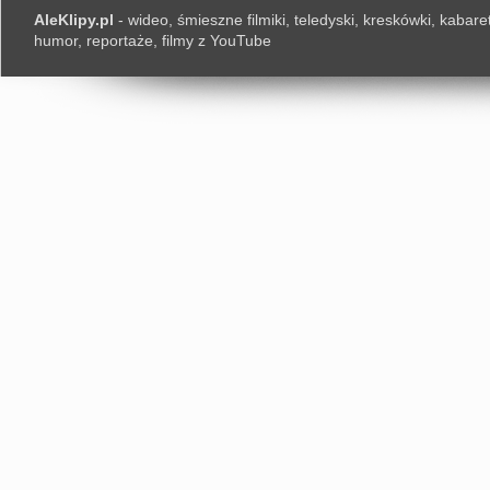
AleKlipy.pl
- wideo, śmieszne filmiki, teledyski, kreskówki, kabaret
humor, reportaże, filmy z YouTube