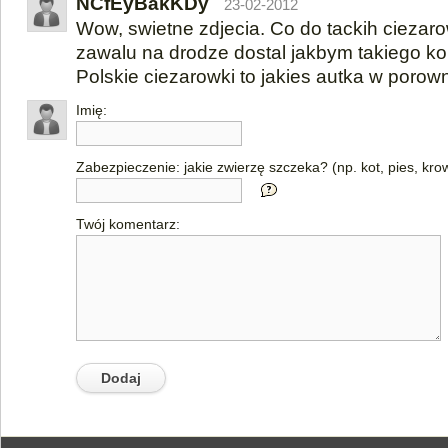
NCfEyBakKDy
23-02-2012
Wow, swietne zdjecia. Co do tackih ciezar
zawalu na drodze dostal jakbym takiego ko
Polskie ciezarowki to jakies autka w porow
Imię:
Zabezpieczenie: jakie zwierzę szczeka? (np. kot, pies, kro
Twój komentarz: