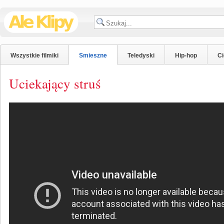
Wszystkie filmiki
Smieszne
Teledyski
Hip-hop
C
Uciekający struś