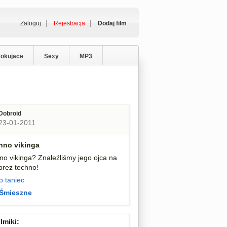
Zaloguj
Rejestracja
Dodaj film
zokujace
Sexy
MP3
Dobroid
23-01-2011
hno vikinga
no vikinga? Znaleźliśmy jego ojca na
prez techno!
o
taniec
Śmieszne
lmiki: