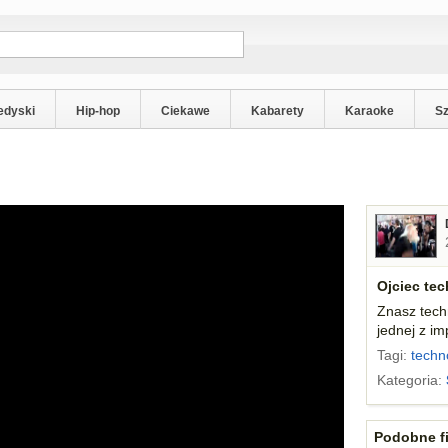
edyski
Hip-hop
Ciekawe
Kabarety
Karaoke
S
Ojciec tec
Znasz tech
jednej z im
Tagi:
techn
Kategoria:
Podobne fi