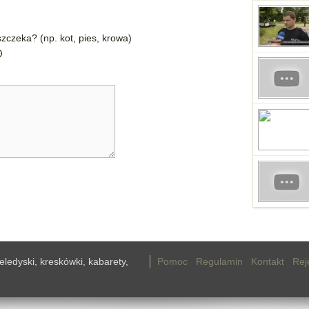
zczeka? (np. kot, pies, krowa)
teledyski, kreskówki, kabarety,
Pomoc
Regulamin
Kontakt
Rej