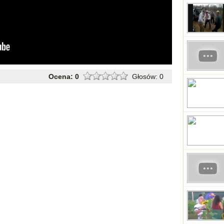
Ocena:
0
Głosów:
0