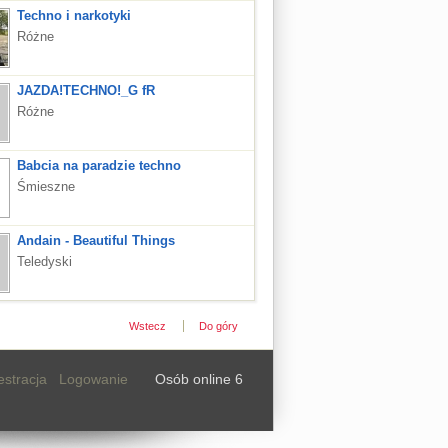
Techno i narkotyki
Różne
JAZDA!TECHNO!_G fR
Różne
Babcia na paradzie techno
Śmieszne
Andain - Beautiful Things
Teledyski
Wstecz
Do góry
estracja
Logowanie
Osób online 6