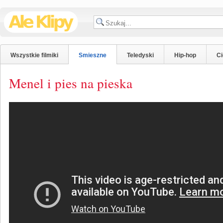
Wszystkie filmiki
Smieszne
Teledyski
Hip-hop
C
Menel i pies na pieska