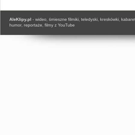
AleKlipy.pl
- wideo, śmieszne filmiki, teledyski, kreskówki, kabaret
humor, reportaże, filmy z YouTube